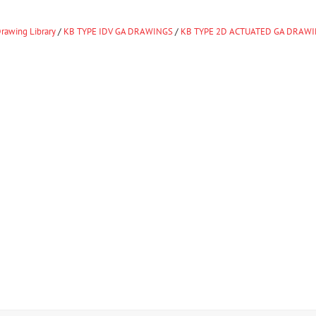
rawing Library
/
KB TYPE IDV GA DRAWINGS
/
KB TYPE 2D ACTUATED GA DRAW