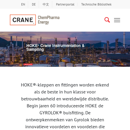
EN
DE
中文
Partnerportal
Technische Bibliothek
HOKE
Crane Instrumentation &
®
Bisherige
Näc
Sampling
Weiterlesen
HOKE®-kleppen en fittingen worden erkend
als de beste in hun klasse voor
betrouwbaarheid en wereldwijde distributie.
Begin jaren 60 introduceerde HOKE de
GYROLOK® buisfitting. De
ontwerpkenmerken van Gyrolok bieden
innovatieve voordelen en voordelen die