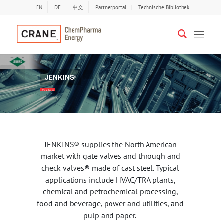
EN
DE
中文
Partnerportal
Technische Bibliothek
JENKINS
®
Bisherige
Näc
Weiterlesen
JENKINS® supplies the North American
market with gate valves and through and
check valves® made of cast steel. Typical
applications include HVAC/TRA plants,
chemical and petrochemical processing,
food and beverage, power and utilities, and
pulp and paper.