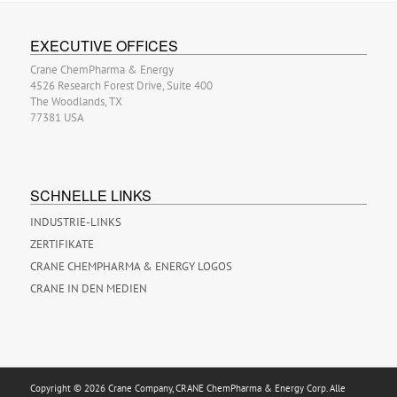
EXECUTIVE OFFICES
Crane ChemPharma & Energy
4526 Research Forest Drive, Suite 400
The Woodlands, TX
77381 USA
SCHNELLE LINKS
INDUSTRIE-LINKS
ZERTIFIKATE
CRANE CHEMPHARMA & ENERGY LOGOS
CRANE IN DEN MEDIEN
Copyright © 2026 Crane Company, CRANE ChemPharma & Energy Corp. Alle