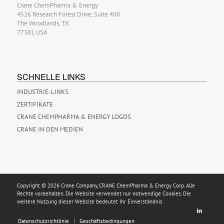
Crane ChemPharma & Energy
4526 Research Forest Drive, Suite 400
The Woodlands, TX
77381 USA
SCHNELLE LINKS
INDUSTRIE-LINKS
ZERTIFIKATE
CRANE CHEMPHARMA & ENERGY LOGOS
CRANE IN DEN MEDIEN
Copyright © 2026 Crane Company, CRANE ChemPharma & Energy Corp. Alle
Rechte vorbehalten. Die Website verwendet nur notwendige Cookies. Die
weitere Nutzung dieser Website bedeutet Ihr Einverständnis.
Datenschutzrichtlinie
Geschäftsbedingungen