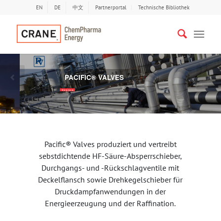
EN
DE
中文
Partnerportal
Technische Bibliothek
PACIFIC® VALVES
Bisherige
Näc
Weiterlesen
Pacific® Valves produziert und vertreibt
sebstdichtende HF-Säure-Absperrschieber,
Durchgangs- und -Rückschlagventile mit
Deckelflansch sowie Drehkegelschieber für
Druckdampfanwendungen in der
Energieerzeugung und der Raffination.