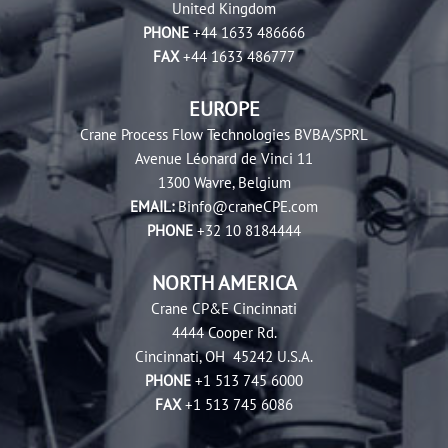
United Kingdom
PHONE
+44 1633 486666
FAX
+44 1633 486777
EUROPE
Crane Process Flow Technologies BVBA/SPRL
Avenue Léonard de Vinci 11
1300 Wavre, Belgium
EMAIL:
Binfo@craneCPE.com
PHONE
+32 10 8184444
NORTH AMERICA
Crane CP&E Cincinnati
4444 Cooper Rd.
Cincinnati, OH 45242 U.S.A.
PHONE
+1 513 745 6000
FAX
+1 513 745 6086