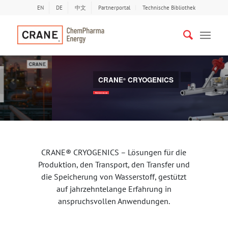
EN
DE
中文
Partnerportal
Technische Bibliothek
CRANE
CRYOGENICS
®
Bisherige
Näc
Weiterlesen
CRANE® CRYOGENICS – Lösungen für die
Produktion, den Transport, den Transfer und
die Speicherung von Wasserstoff, gestützt
auf jahrzehntelange Erfahrung in
anspruchsvollen Anwendungen.