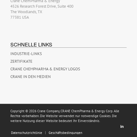
Crane ChemPharma & Energy
4526 Research Forest Drive, Suite 400
The Woodlands, TX
77381 USA
SCHNELLE LINKS
INDUSTRIE-LINKS
ZERTIFIKATE
CRANE CHEMPHARMA & ENERGY LOGOS
CRANE IN DEN MEDIEN
Copyright © 2026 Crane Company, CRANE ChemPharma & Energy Corp. Alle
Rechte vorbehalten. Die Website verwendet nur notwendige Cookies. Die
weitere Nutzung dieser Website bedeutet Ihr Einverständnis.
Datenschutzrichtlinie
Geschäftsbedingungen