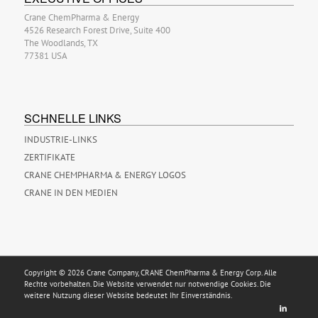
Crane ChemPharma & Energy
4526 Research Forest Drive, Suite 400
The Woodlands, TX
77381 USA
SCHNELLE LINKS
INDUSTRIE-LINKS
ZERTIFIKATE
CRANE CHEMPHARMA & ENERGY LOGOS
CRANE IN DEN MEDIEN
Copyright © 2026 Crane Company, CRANE ChemPharma & Energy Corp. Alle
Rechte vorbehalten. Die Website verwendet nur notwendige Cookies. Die
weitere Nutzung dieser Website bedeutet Ihr Einverständnis.