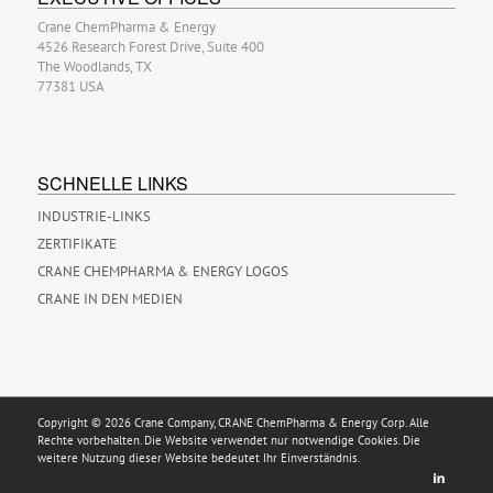
Crane ChemPharma & Energy
4526 Research Forest Drive, Suite 400
The Woodlands, TX
77381 USA
SCHNELLE LINKS
INDUSTRIE-LINKS
ZERTIFIKATE
CRANE CHEMPHARMA & ENERGY LOGOS
CRANE IN DEN MEDIEN
Copyright © 2026 Crane Company, CRANE ChemPharma & Energy Corp. Alle
Rechte vorbehalten. Die Website verwendet nur notwendige Cookies. Die
weitere Nutzung dieser Website bedeutet Ihr Einverständnis.