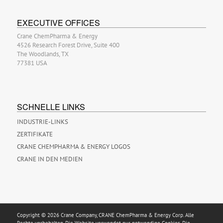
EXECUTIVE OFFICES
Crane ChemPharma & Energy
4526 Research Forest Drive, Suite 400
The Woodlands, TX
77381 USA
SCHNELLE LINKS
INDUSTRIE-LINKS
ZERTIFIKATE
CRANE CHEMPHARMA & ENERGY LOGOS
CRANE IN DEN MEDIEN
Copyright © 2026 Crane Company, CRANE ChemPharma & Energy Corp. Alle