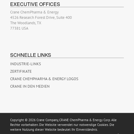
EXECUTIVE OFFICES
Crane ChemPharma & Energy
4526 Research Forest Drive, Suite 400
The Woodlands, TX
77381 USA
SCHNELLE LINKS
INDUSTRIE-LINKS
ZERTIFIKATE
CRANE CHEMPHARMA & ENERGY LOGOS
CRANE IN DEN MEDIEN
Copyright © 2026 Crane Company, CRANE ChemPharma & Energy Corp. Alle
Rechte vorbehalten. Die Website verwendet nur notwendige Cookies. Die
weitere Nutzung dieser Website bedeutet Ihr Einverständnis.