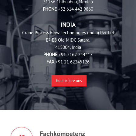
31136 Chihuahua, Mexico
PHONE
+52 614 442 9860
INDIA
Crane Process Flow Technologies (India) Pvt. Ltd
E7-E8 Old MIDC Satara.
415004, India
PHONE
+91 2162 244417
FAX
+91 21 62245126
Kontaktiere uns
Fachkompetenz