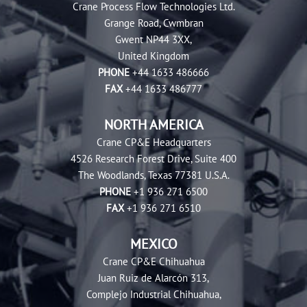
Crane Process Flow Technologies Ltd.
Grange Road, Cwmbran
Gwent NP44 3XX,
United Kingdom
PHONE
+44 1633 486666
FAX
+44 1633 486777
NORTH AMERICA
Crane CP&E Headquarters
4526 Research Forest Drive, Suite 400
The Woodlands, Texas 77381 U.S.A.
PHONE
+1 936 271 6500
FAX
+1 936 271 6510
MEXICO
Crane CP&E Chihuahua
Juan Ruiz de Alarcón 313,
Complejo Industrial Chihuahua,