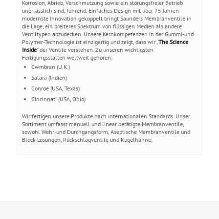
Korrosion, Abrieb, Verschmutzung sowie ein störungsfreier Betrieb
unerlässlich sind, führend. Einfaches Design mit über 75 Jahren
modernste Innovation gekoppelt bringt Saunders Membranventile in
die Lage, ein breiteres Spektrum von flüssigen Medien als andere
Ventiltypen abzudecken. Unsere Kernkompetenzen in der Gummi-und
Polymer-Technologie ist einzigartig und zeigt, dass wir „
The Science
Inside
“ der Ventile verstehen. Zu unseren wichtigsten
Fertigungsstätten weltweit gehören:
Cwmbran (U.K.)
Satara (Indien)
Conroe (USA, Texas)
Cincinnati (USA, Ohio)
Wir fertigen unsere Produkte nach internationalen Standards. Unser
Sortiment umfasst manuell und linear betätigte Membranventile,
sowohl Wehr-und Durchgangsform, Aseptische Membranventile und
Block-Lösungen, Rückschlagventile und Kugelhähne.