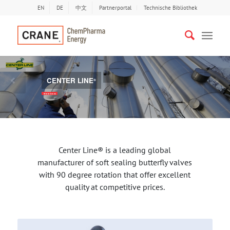
EN
DE
中文
Partnerportal
Technische Bibliothek
CENTER LINE
®
Bisherige
Näc
Weiterlesen
Center Line® is a leading global
manufacturer of soft sealing butterfly valves
with 90 degree rotation that offer excellent
quality at competitive prices.