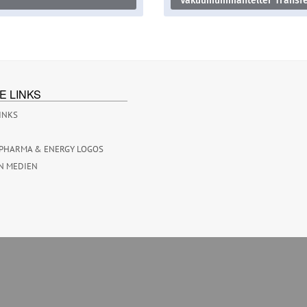
Vakuumummantelter Transfe
E LINKS
INKS
PHARMA & ENERGY LOGOS
N MEDIEN