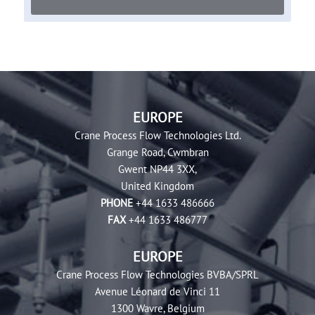
EUROPE
Crane Process Flow Technologies Ltd.
Grange Road, Cwmbran
Gwent NP44 3XX,
United Kingdom
PHONE
+44 1633 486666
FAX
+44 1633 486777
EUROPE
Crane Process Flow Technologies BVBA/SPRL
Avenue Léonard de Vinci 11
1300 Wavre, Belgium