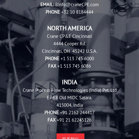
EMAIL:
Binfo@craneCPE.com
PHONE
+32 10 8184444
NORTH AMERICA
Crane CP&E Cincinnati
4444 Cooper Rd.
Cincinnati, OH 45242 U.S.A.
PHONE
+1 513 745 6000
FAX
+1 513 745 6086
INDIA
Crane Process Flow Technologies (India) Pvt. Ltd
E7-E8 Old MIDC Satara.
415004, India
PHONE
+91 2162 244417
FAX
+91 21 62245126