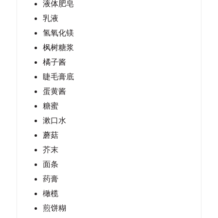
液体肥皂
乳液
氢氧化镁
枫树糖浆
橘子酱
睫毛膏底
蛋黄酱
糖蜜
漱口水
蘑菇
芥末
面条
药膏
橄榄
煎饼糊