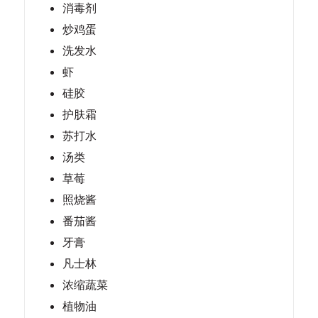
消毒剂
炒鸡蛋
洗发水
虾
硅胶
护肤霜
苏打水
汤类
草莓
照烧酱
番茄酱
牙膏
凡士林
浓缩蔬菜
植物油