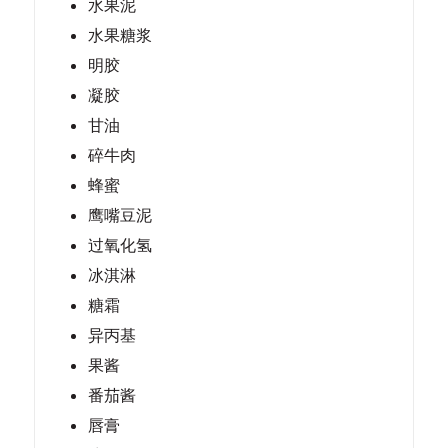
水果泥
水果糖浆
明胶
凝胶
甘油
碎牛肉
蜂蜜
鹰嘴豆泥
过氧化氢
冰淇淋
糖霜
异丙基
果酱
番茄酱
唇膏