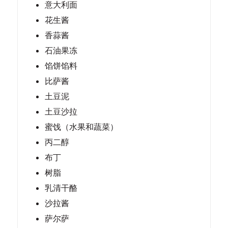
意大利面
花生酱
香蒜酱
石油果冻
馅饼馅料
比萨酱
土豆泥
土豆沙拉
蜜饯（水果和蔬菜）
丙二醇
布丁
树脂
乳清干酪
沙拉酱
萨尔萨