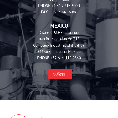
PHONE
+1 513 745 6000
FAX
+1 513 745 6086
MEXICO
Crane CP&E Chihuahua
Juan Ruiz de Alarcón 313,
Complejo Industrial Chihuahua,
31136 Chihuahua, Mexico
PHONE
+52 614 442 9860
联系我们