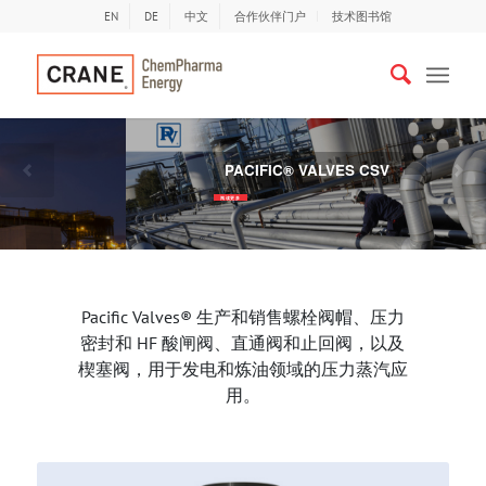
EN
DE
中文
合作伙伴门户
技术图书馆
PACIFIC® VALVES CSV
以前
下
阅读更多
Pacific Valves® 生产和销售螺栓阀帽、压力
密封和 HF 酸闸阀、直通阀和止回阀，以及
楔塞阀，用于发电和炼油领域的压力蒸汽应
用。