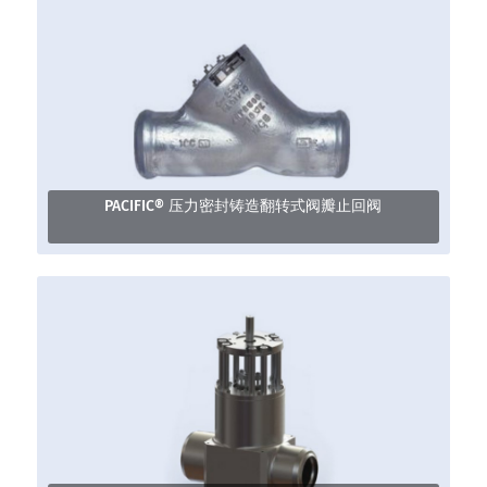
PACIFIC® 压力密封铸造翻转式阀瓣止回阀