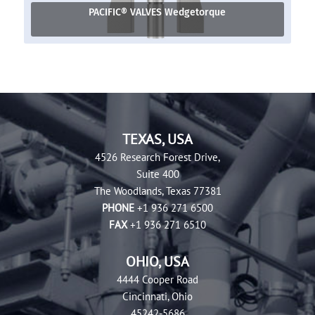
PACIFIC® VALVES Wedgetorque
TEXAS, USA
4526 Research Forest Drive,
Suite 400
The Woodlands, Texas 77381
PHONE
+1 936 271 6500
FAX
+1 936 271 6510
OHIO, USA
4444 Cooper Road
Cincinnati, Ohio
45242-5686