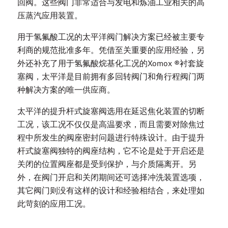
回阀。这些阀门非常适合与发电和炼油工业相关的高
压蒸汽应用装置。
用于氢氟酸工况的太平洋阀门解决方案已经被主要专
利商的规范批准多年。凭借至关重要的应用经验，另
外还补充了用于氢氟酸烷基化工况的Xomox ®衬套旋
塞阀，太平洋是目前拥有多回转阀门和角行程阀门两
种解决方案的唯一供应商。
太平洋的提升杆式旋塞阀选用在延迟焦化装置的切断
工况，该工况不仅仅是高温要求，而且需要对除焦过
程中所发生的阀座密封问题进行特殊设计。由于提升
杆式旋塞阀独特的阀座结构，它不论是处于开启还是
关闭的位置阀座都是受到保护，与介质隔离开。另
外，在阀门开启和关闭期间还可选择冲洗装置选项，
其它阀门则没有这样的设计和经验相结合，来处理如
此苛刻的应用工况。