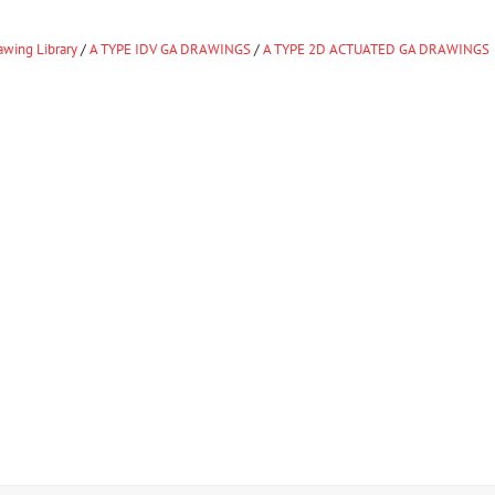
wing Library
/
A TYPE IDV GA DRAWINGS
/
A TYPE 2D ACTUATED GA DRAWINGS