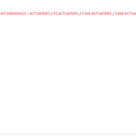
NT DRAWINGS – ACTUATORS
/
EC ACTUATORS
/
S360 ACTUATORS
/
S360 ACTU