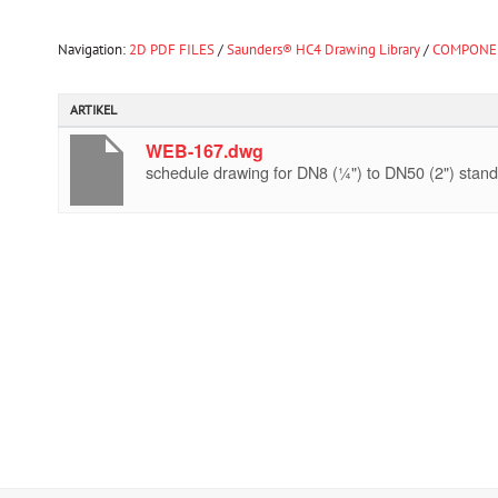
Navigation:
2D PDF FILES
/
Saunders® HC4 Drawing Library
/
COMPONEN
ARTIKEL
WEB-167.dwg
schedule drawing for DN8 (¼") to DN50 (2") stand