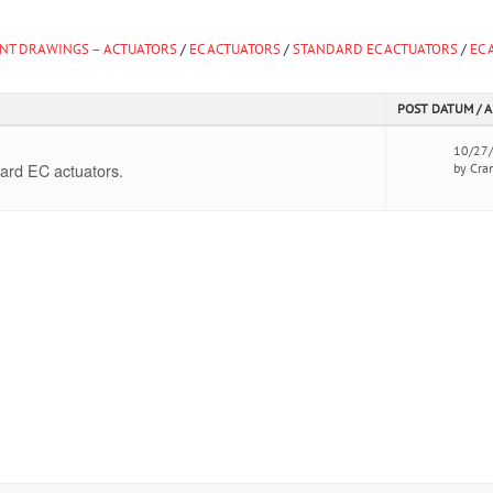
T DRAWINGS – ACTUATORS
/
EC ACTUATORS
/
STANDARD EC ACTUATORS
/
EC 
POST DATUM / 
10/27
ard EC actuators.
by Cra