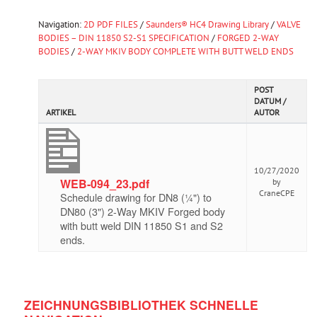
Navigation:
2D PDF FILES
/
Saunders® HC4 Drawing Library
/
VALVE
BODIES – DIN 11850 S2-S1 SPECIFICATION
/
FORGED 2-WAY
BODIES
/
2-WAY MKIV BODY COMPLETE WITH BUTT WELD ENDS
POST
DATUM /
ARTIKEL
AUTOR
10/27/2020
WEB-094_23.pdf
by
CraneCPE
Schedule drawing for DN8 (¼") to
DN80 (3") 2-Way MKIV Forged body
with butt weld DIN 11850 S1 and S2
ends.
ZEICHNUNGSBIBLIOTHEK SCHNELLE