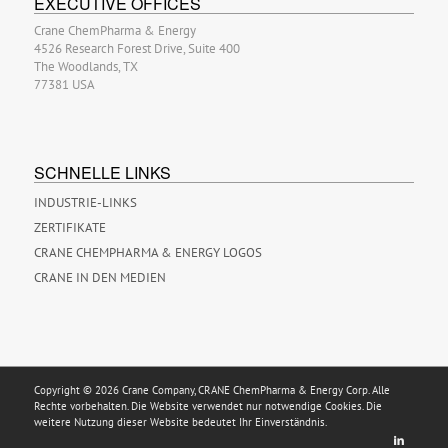
EXECUTIVE OFFICES
Crane ChemPharma & Energy
4526 Research Forest Drive, Suite 400
The Woodlands, TX
77381 USA
SCHNELLE LINKS
INDUSTRIE-LINKS
ZERTIFIKATE
CRANE CHEMPHARMA & ENERGY LOGOS
CRANE IN DEN MEDIEN
Copyright © 2026 Crane Company, CRANE ChemPharma & Energy Corp. Alle
Rechte vorbehalten. Die Website verwendet nur notwendige Cookies. Die
weitere Nutzung dieser Website bedeutet Ihr Einverständnis.