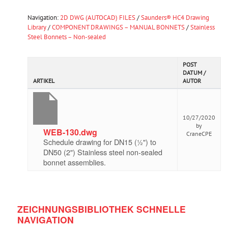
Navigation:
2D DWG (AUTOCAD) FILES
/
Saunders® HC4 Drawing
Library
/
COMPONENT DRAWINGS – MANUAL BONNETS
/
Stainless
Steel Bonnets – Non-sealed
POST
DATUM /
ARTIKEL
AUTOR
10/27/2020
by
WEB-130.dwg
CraneCPE
Schedule drawing for DN15 (½") to
DN50 (2") Stainless steel non-sealed
bonnet assemblies.
ZEICHNUNGSBIBLIOTHEK SCHNELLE
NAVIGATION