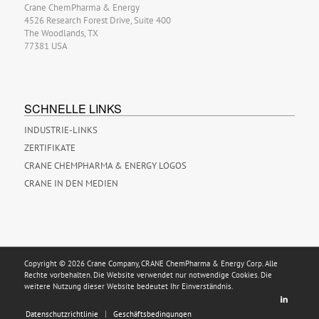
Crane ChemPharma & Energy
4526 Research Forest Drive, Suite 400
The Woodlands, TX
77381 USA
SCHNELLE LINKS
INDUSTRIE-LINKS
ZERTIFIKATE
CRANE CHEMPHARMA & ENERGY LOGOS
CRANE IN DEN MEDIEN
Copyright © 2026 Crane Company, CRANE ChemPharma & Energy Corp. Alle
Rechte vorbehalten. Die Website verwendet nur notwendige Cookies. Die
weitere Nutzung dieser Website bedeutet Ihr Einverständnis.
Datenschutzrichtlinie
Geschäftsbedingungen