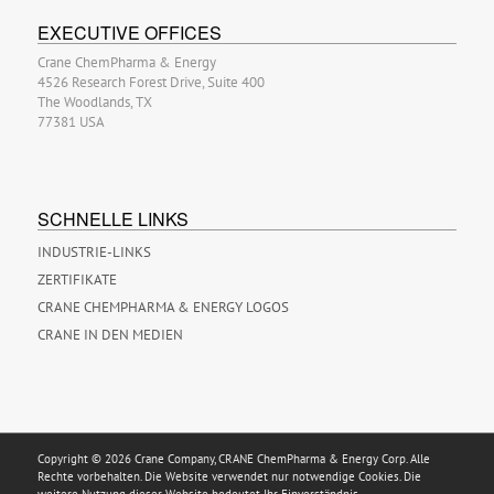
EXECUTIVE OFFICES
Crane ChemPharma & Energy
4526 Research Forest Drive, Suite 400
The Woodlands, TX
77381 USA
SCHNELLE LINKS
INDUSTRIE-LINKS
ZERTIFIKATE
CRANE CHEMPHARMA & ENERGY LOGOS
CRANE IN DEN MEDIEN
Copyright © 2026 Crane Company, CRANE ChemPharma & Energy Corp. Alle
Rechte vorbehalten. Die Website verwendet nur notwendige Cookies. Die