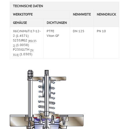
TECHNISCHE DATEN
WERKSTOFFE
NENNWEITE
NENNDRUCK
GEHÄUSE
DICHTUNGEN
X6CrNiMoTi17-12-
PTFE
DN 125
PN 10
2 (1.4571)
Viton GF
S235JRG2
[RSt 37-
(1.0038)
2]
P235G1TH
[St
(1.0305)
35.8]