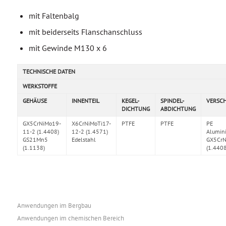
mit Faltenbalg
mit beiderseits Flanschanschluss
mit Gewinde M130 x 6
TECHNISCHE DATEN
WERKSTOFFE
GEHÄUSE
INNENTEIL
KEGEL-
SPINDEL-
VERSC
DICHTUNG
ABDICHTUNG
GX5CrNiMo19-
X6CrNiMoTi17-
PTFE
PTFE
PE
11-2 (1.4408)
12-2 (1.4571)
Alumin
GS21Mn5
Edelstahl
GX5CrN
(1.1138)
(1.4408
Anwendungen im Bergbau
Anwendungen im chemischen Bereich