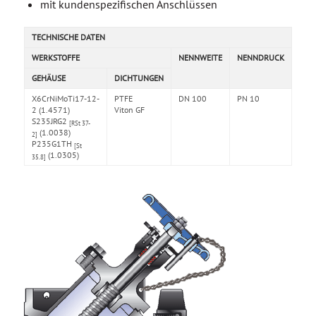
mit kundenspezifischen Anschlüssen
TECHNISCHE DATEN
WERKSTOFFE
NENNWEITE
NENNDRUCK
GEHÄUSE
DICHTUNGEN
X6CrNiMoTi17-12-
PTFE
DN 100
PN 10
2 (1.4571)
Viton GF
S235JRG2
[RSt 37-
(1.0038)
2]
P235G1TH
[St
(1.0305)
35.8]