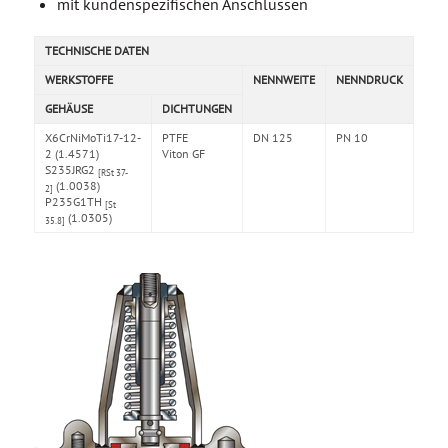
mit kundenspezifischen Anschlüssen
TECHNISCHE DATEN
WERKSTOFFE
NENNWEITE
NENNDRUCK
GEHÄUSE
DICHTUNGEN
X6CrNiMoTi17-12-
PTFE
DN 125
PN 10
2 (1.4571)
Viton GF
S235JRG2
[RSt 37-
(1.0038)
2]
P235G1TH
[St
(1.0305)
35.8]