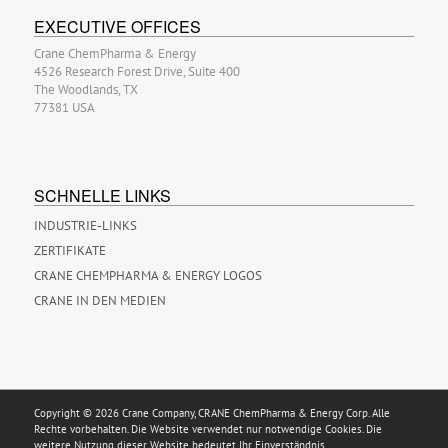
EXECUTIVE OFFICES
Crane ChemPharma & Energy
4526 Research Forest Drive, Suite 400
The Woodlands, TX
77381 USA
SCHNELLE LINKS
INDUSTRIE-LINKS
ZERTIFIKATE
CRANE CHEMPHARMA & ENERGY LOGOS
CRANE IN DEN MEDIEN
Copyright © 2026 Crane Company, CRANE ChemPharma & Energy Corp. Alle
Rechte vorbehalten. Die Website verwendet nur notwendige Cookies. Die
weitere Nutzung dieser Website bedeutet Ihr Einverständnis.