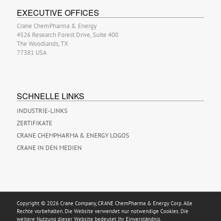
EXECUTIVE OFFICES
Crane ChemPharma & Energy
4526 Research Forest Drive, Suite 400
The Woodlands, TX
77381 USA
SCHNELLE LINKS
INDUSTRIE-LINKS
ZERTIFIKATE
CRANE CHEMPHARMA & ENERGY LOGOS
CRANE IN DEN MEDIEN
Copyright © 2026 Crane Company, CRANE ChemPharma & Energy Corp. Alle
Rechte vorbehalten. Die Website verwendet nur notwendige Cookies. Die
weitere Nutzung dieser Website bedeutet Ihr Einverständnis.