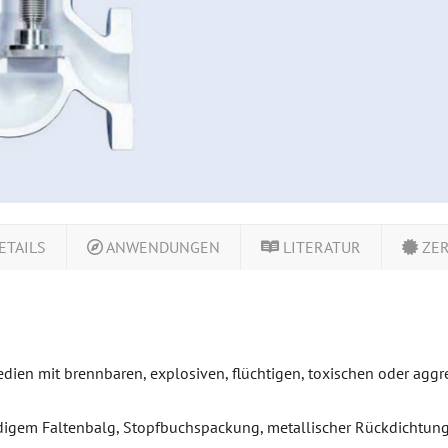
ETAILS
ANWENDUNGEN
LITERATUR
ZER
edien mit brennbaren, explosiven, flüchtigen, toxischen oder ag
digem Faltenbalg, Stopfbuchspackung, metallischer Rückdichtun