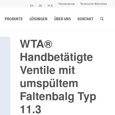
Partnerportal
Technische Bibliothek
EN
DE
中文
PRODUKTE
LÖSUNGEN
ÜBER UNS
KONTAKT
WTA®
Handbetätigte
Ventile mit
umspültem
Faltenbalg Typ
11.3