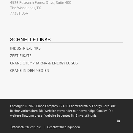
4526 Research Forest Drive, Suite 400
The Woodlands, TX
77381 USA
SCHNELLE LINKS
INDUSTRIE-LINKS
ZERTIFIKATE
CRANE CHEMPHARMA & ENERGY LOGOS
CRANE IN DEN MEDIEN
Copyright © 2026 Crane Company, CRANE ChemPharma & Energy Corp. Alle
Rechte vorbehalten. Die Website verwendet nur notwendige Cookies. Die
weitere Nutzung dieser Website bedeutet Ihr Einverständnis.
Datenschutzrichtlinie
Geschäftsbedingungen