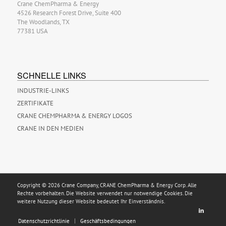
Crane ChemPharma & Energy
4526 Research Forest Drive, Suite 400
The Woodlands, TX
77381 USA
SCHNELLE LINKS
INDUSTRIE-LINKS
ZERTIFIKATE
CRANE CHEMPHARMA & ENERGY LOGOS
CRANE IN DEN MEDIEN
Copyright © 2026 Crane Company, CRANE ChemPharma & Energy Corp. Alle
Rechte vorbehalten. Die Website verwendet nur notwendige Cookies. Die
weitere Nutzung dieser Website bedeutet Ihr Einverständnis.
Datenschutzrichtlinie
Geschäftsbedingungen