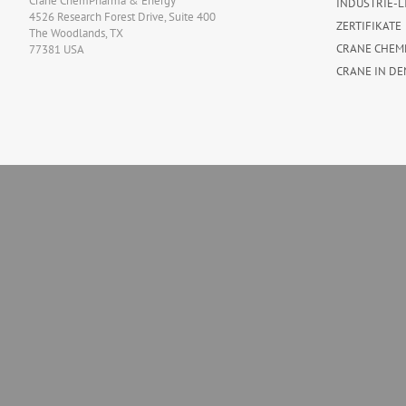
Crane ChemPharma & Energy
INDUSTRIE-L
4526 Research Forest Drive, Suite 400
ZERTIFIKATE
The Woodlands, TX
CRANE CHEM
77381 USA
CRANE IN DE