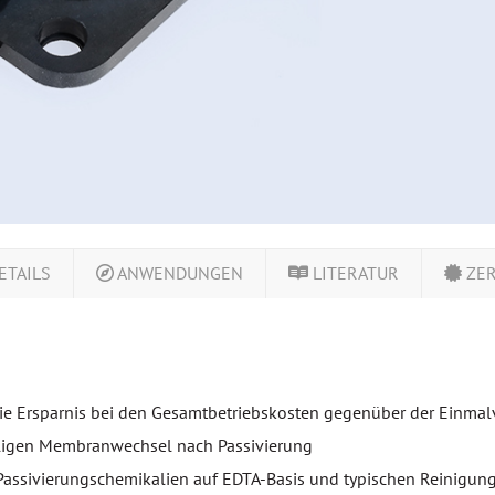
ETAILS
ANWENDUNGEN
LITERATUR
ZER
wie Ersparnis bei den Gesamtbetriebskosten gegenüber der Ei
lligen Membranwechsel nach Passivierung
Passivierungschemikalien auf EDTA-Basis und typischen Reinigun