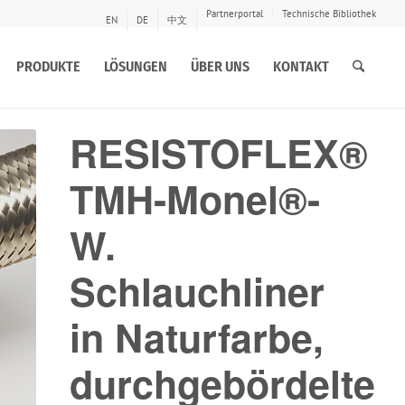
Partnerportal
Technische Bibliothek
EN
DE
中文
PRODUKTE
LÖSUNGEN
ÜBER UNS
KONTAKT
RESISTOFLEX®
TMH-Monel®-
W.
Schlauchliner
in Naturfarbe,
durchgebördelte