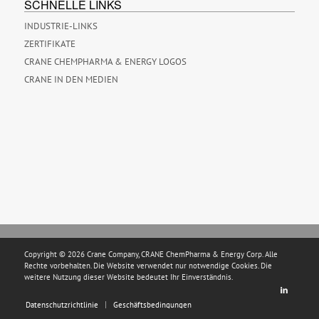
SCHNELLE LINKS
INDUSTRIE-LINKS
ZERTIFIKATE
CRANE CHEMPHARMA & ENERGY LOGOS
CRANE IN DEN MEDIEN
Copyright © 2026 Crane Company, CRANE ChemPharma & Energy Corp. Alle
Rechte vorbehalten. Die Website verwendet nur notwendige Cookies. Die
weitere Nutzung dieser Website bedeutet Ihr Einverständnis.
Datenschutzrichtlinie
Geschäftsbedingungen