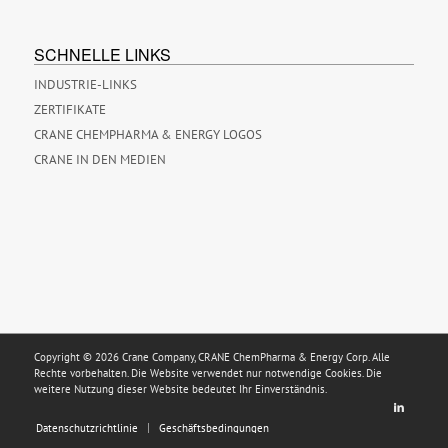
SCHNELLE LINKS
INDUSTRIE-LINKS
ZERTIFIKATE
CRANE CHEMPHARMA & ENERGY LOGOS
CRANE IN DEN MEDIEN
Copyright © 2026 Crane Company, CRANE ChemPharma & Energy Corp. Alle
Rechte vorbehalten. Die Website verwendet nur notwendige Cookies. Die
weitere Nutzung dieser Website bedeutet Ihr Einverständnis.
Datenschutzrichtlinie
Geschäftsbedingungen