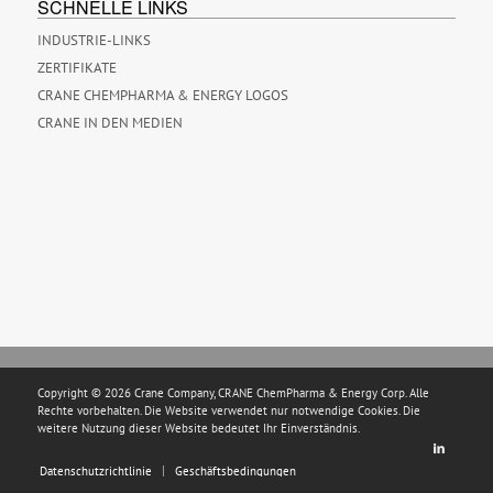
SCHNELLE LINKS
INDUSTRIE-LINKS
ZERTIFIKATE
CRANE CHEMPHARMA & ENERGY LOGOS
CRANE IN DEN MEDIEN
Copyright © 2026 Crane Company, CRANE ChemPharma & Energy Corp. Alle
Rechte vorbehalten. Die Website verwendet nur notwendige Cookies. Die
weitere Nutzung dieser Website bedeutet Ihr Einverständnis.
Datenschutzrichtlinie
Geschäftsbedingungen