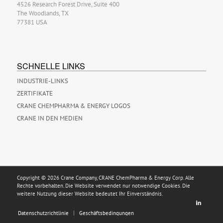
4526 Research Forest Drive, Suite 400
The Woodlands, TX
77381 USA
SCHNELLE LINKS
INDUSTRIE-LINKS
ZERTIFIKATE
CRANE CHEMPHARMA & ENERGY LOGOS
CRANE IN DEN MEDIEN
Copyright © 2026 Crane Company, CRANE ChemPharma & Energy Corp. Alle
Rechte vorbehalten. Die Website verwendet nur notwendige Cookies. Die
weitere Nutzung dieser Website bedeutet Ihr Einverständnis.
Datenschutzrichtlinie
Geschäftsbedingungen