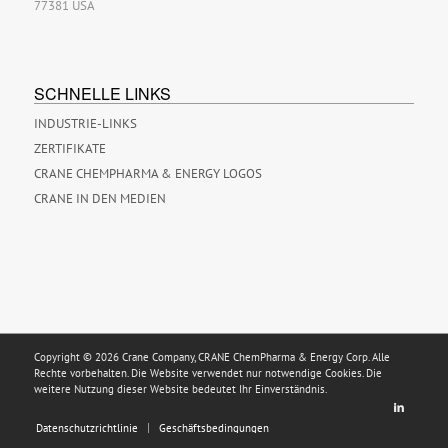
77381 USA
SCHNELLE LINKS
INDUSTRIE-LINKS
ZERTIFIKATE
CRANE CHEMPHARMA & ENERGY LOGOS
CRANE IN DEN MEDIEN
Copyright © 2026 Crane Company, CRANE ChemPharma & Energy Corp. Alle
Rechte vorbehalten. Die Website verwendet nur notwendige Cookies. Die
weitere Nutzung dieser Website bedeutet Ihr Einverständnis.
Datenschutzrichtlinie
Geschäftsbedingungen