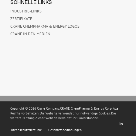
SCHNELLE LINKS
INDUSTRIE-LINKS
ZERTIFIKATE
CRANE CHEMPHARMA & ENERGY LOGOS
CRANE IN DEN MEDIEN
Copyright © 2026 Crane Company, CRANE ChemPharma & Energy Corp. Alle
Rechte vorbehalten. Die Website verwendet nur notwendige Cookies. Die
weitere Nutzung dieser Website bedeutet Ihr Einverständnis.
Datenschutzrichtlinie
Geschäftsbedingungen