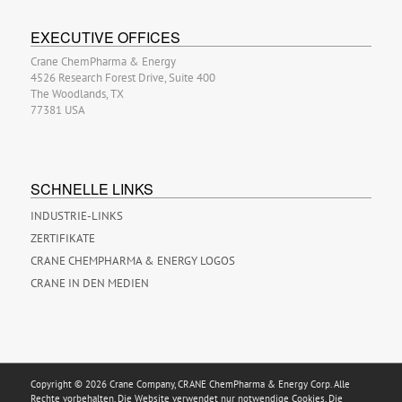
EXECUTIVE OFFICES
Crane ChemPharma & Energy
4526 Research Forest Drive, Suite 400
The Woodlands, TX
77381 USA
SCHNELLE LINKS
INDUSTRIE-LINKS
ZERTIFIKATE
CRANE CHEMPHARMA & ENERGY LOGOS
CRANE IN DEN MEDIEN
Copyright © 2026 Crane Company, CRANE ChemPharma & Energy Corp. Alle
Rechte vorbehalten. Die Website verwendet nur notwendige Cookies. Die