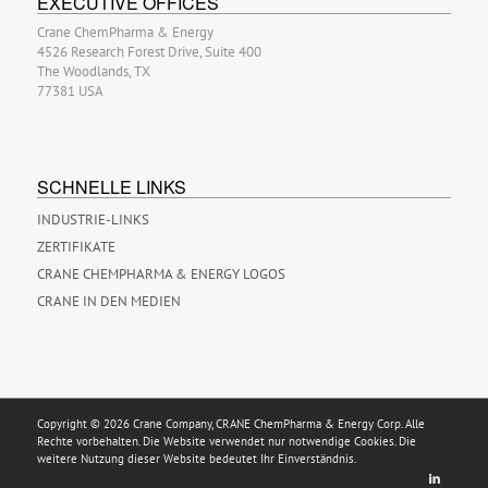
EXECUTIVE OFFICES
Crane ChemPharma & Energy
4526 Research Forest Drive, Suite 400
The Woodlands, TX
77381 USA
SCHNELLE LINKS
INDUSTRIE-LINKS
ZERTIFIKATE
CRANE CHEMPHARMA & ENERGY LOGOS
CRANE IN DEN MEDIEN
Copyright © 2026 Crane Company, CRANE ChemPharma & Energy Corp. Alle
Rechte vorbehalten. Die Website verwendet nur notwendige Cookies. Die
weitere Nutzung dieser Website bedeutet Ihr Einverständnis.