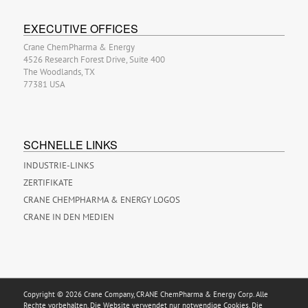
EXECUTIVE OFFICES
Crane ChemPharma & Energy
4526 Research Forest Drive, Suite 400
The Woodlands, TX
77381 USA
SCHNELLE LINKS
INDUSTRIE-LINKS
ZERTIFIKATE
CRANE CHEMPHARMA & ENERGY LOGOS
CRANE IN DEN MEDIEN
Copyright © 2026 Crane Company, CRANE ChemPharma & Energy Corp. Alle
Rechte vorbehalten. Die Website verwendet nur notwendige Cookies. Die