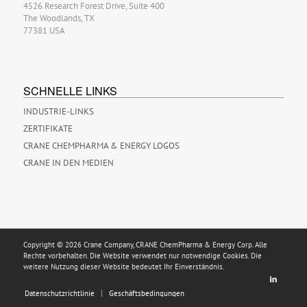
4526 Research Forest Drive, Suite 400
The Woodlands, TX
77381 USA
SCHNELLE LINKS
INDUSTRIE-LINKS
ZERTIFIKATE
CRANE CHEMPHARMA & ENERGY LOGOS
CRANE IN DEN MEDIEN
Copyright © 2026 Crane Company, CRANE ChemPharma & Energy Corp. Alle
Rechte vorbehalten. Die Website verwendet nur notwendige Cookies. Die
weitere Nutzung dieser Website bedeutet Ihr Einverständnis.
Datenschutzrichtlinie
Geschäftsbedingungen