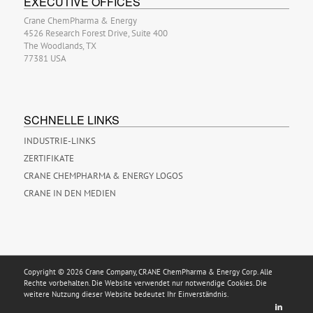
EXECUTIVE OFFICES
Crane ChemPharma & Energy
4526 Research Forest Drive, Suite 400
The Woodlands, TX
77381 USA
SCHNELLE LINKS
INDUSTRIE-LINKS
ZERTIFIKATE
CRANE CHEMPHARMA & ENERGY LOGOS
CRANE IN DEN MEDIEN
Copyright © 2026 Crane Company, CRANE ChemPharma & Energy Corp. Alle
Rechte vorbehalten. Die Website verwendet nur notwendige Cookies. Die
weitere Nutzung dieser Website bedeutet Ihr Einverständnis.