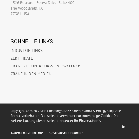
4526 Research Forest Drive, Suite 400
The Woodlands, TX
77381 USA
SCHNELLE LINKS
INDUSTRIE-LINKS
ZERTIFIKATE
CRANE CHEMPHARMA & ENERGY LOGOS
CRANE IN DEN MEDIEN
Copyright © 2026 Crane Company, CRANE ChemPharma & Energy Corp. Alle
Rechte vorbehalten. Die Website verwendet nur notwendige Cookies. Die
weitere Nutzung dieser Website bedeutet Ihr Einverständnis.
Datenschutzrichtlinie
Geschäftsbedingungen