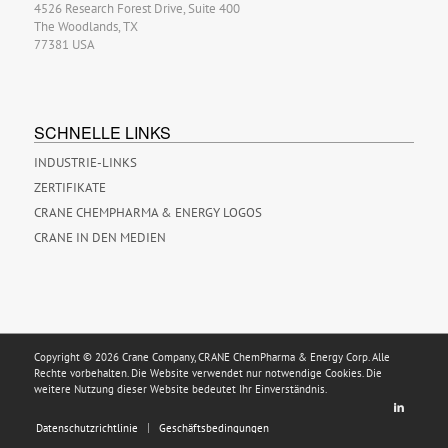
4526 Research Forest Drive, Suite 400
The Woodlands, TX
77381 USA
SCHNELLE LINKS
INDUSTRIE-LINKS
ZERTIFIKATE
CRANE CHEMPHARMA & ENERGY LOGOS
CRANE IN DEN MEDIEN
Copyright © 2026 Crane Company, CRANE ChemPharma & Energy Corp. Alle
Rechte vorbehalten. Die Website verwendet nur notwendige Cookies. Die
weitere Nutzung dieser Website bedeutet Ihr Einverständnis.
Datenschutzrichtlinie
Geschäftsbedingungen