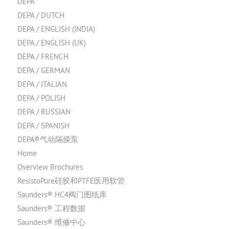
DEPA
DEPA / DUTCH
DEPA / ENGLISH (INDIA)
DEPA / ENGLISH (UK)
DEPA / FRENCH
DEPA / GERMAN
DEPA / ITALIAN
DEPA / POLISH
DEPA / RUSSIAN
DEPA / SPANISH
DEPA®气动隔膜泵
Home
Overview Brochures
ResistoPure硅胶和PTFE医用软管
Saunders® HC4阀门图纸库
Saunders® 工程数据
Saunders® 维修中心