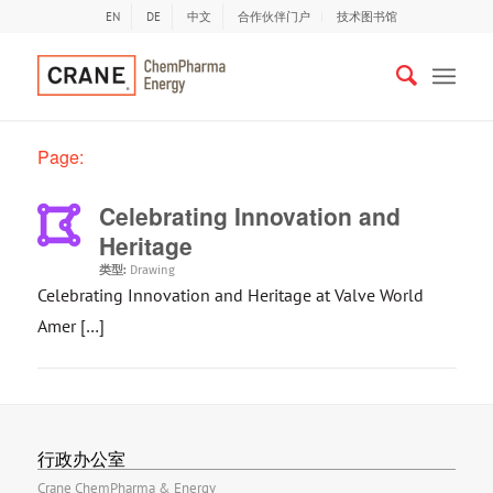
EN
DE
中文
合作伙伴门户
技术图书馆
Page:
Celebrating Innovation and
Heritage
类型:
Drawing
Celebrating Innovation and Heritage at Valve World
Amer […]
行政办公室
Crane ChemPharma & Energy