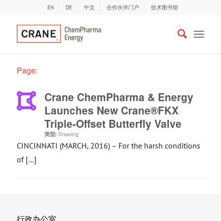
EN
DE
中文
合作伙伴门户
技术图书馆
Page:
Crane ChemPharma & Energy
Launches New Crane®FKX
Triple-Offset Butterfly Valve
类型:
Drawing
CINCINNATI (MARCH, 2016) – For the harsh conditions
of […]
行政办公室