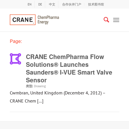
EN
DE
中文
合作伙伴门户
技术图书馆
Page:
CRANE ChemPharma Flow
Solutions® Launches
Saunders® I-VUE Smart Valve
Sensor
类型:
Drawing
Cwmbran, United Kingdom (December 4, 2012) –
CRANE Chem […]