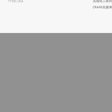
克瑞化工医药
77381 USA
CRANE在媒