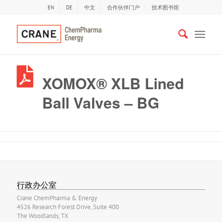
EN
DE
中文
合作伙伴门户
技术图书馆
XOMOX® XLB Lined
Ball Valves – BG
行政办公室
Crane ChemPharma & Energy
4526 Research Forest Drive, Suite 400
The Woodlands, TX